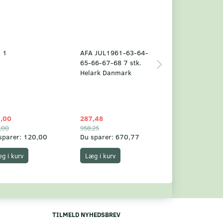
 1
AFA JUL1961-63-64-
Grønland årsm
65-66-67-68 7 stk.
2025
Helark Danmark
,00
287,48
1.049,75
,00
958,25
1.360,00
sparer:
120,00
Du sparer:
670,77
Du sparer:
310,
g i kurv
Læg i kurv
Læg i kurv
TILMELD NYHEDSBREV