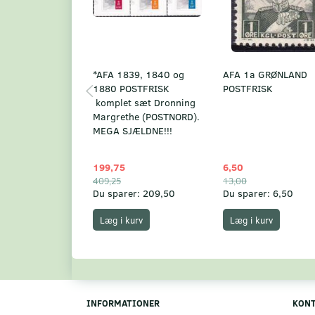
*AFA 1839, 1840 og
AFA 1a GRØNLAND
1880 POSTFRISK
POSTFRISK
komplet sæt Dronning
Margrethe (POSTNORD).
MEGA SJÆLDNE!!!
199,75
6,50
409,25
13,00
Du sparer:
209,50
Du sparer:
6,50
Læg i kurv
Læg i kurv
INFORMATIONER
KON