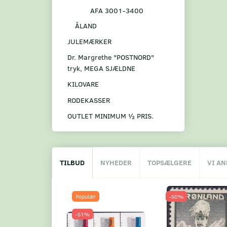
AFA 3001-3400
ÅLAND
JULEMÆRKER
Dr. Margrethe "POSTNORD"
tryk, MEGA SJÆLDNE
KILOVARE
RODEKASSER
OUTLET MINIMUM ½ PRIS.
TILBUD
NYHEDER
TOPSÆLGERE
VI A
Populær
-50%
-51%