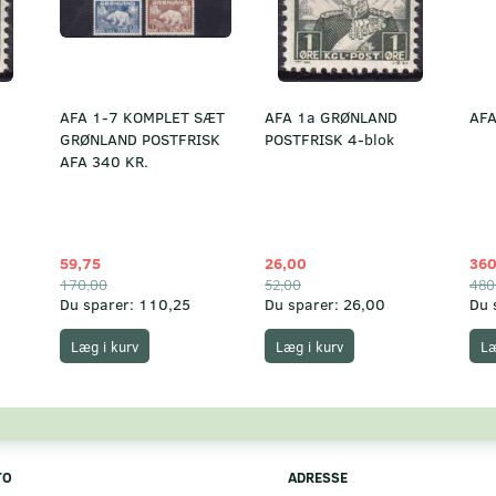
AFA 1-7 KOMPLET SÆT
AFA 1a GRØNLAND
AFA
GRØNLAND POSTFRISK
POSTFRISK 4-blok
AFA 340 KR.
59,75
26,00
360
170,00
52,00
480
Du sparer:
110,25
Du sparer:
26,00
Du 
Læg i kurv
Læg i kurv
Læ
TO
ADRESSE