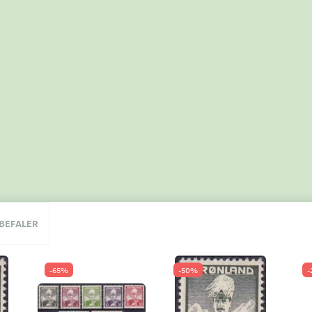
NBEFALER
-65%
-50%
-