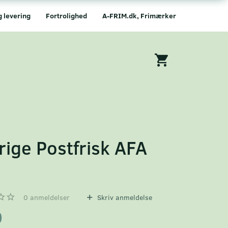
g levering
Fortrolighed
A-FRIM.dk, Frimærker
rige Postfrisk AFA
8
0
anmeldelser
Skriv anmeldelse
0