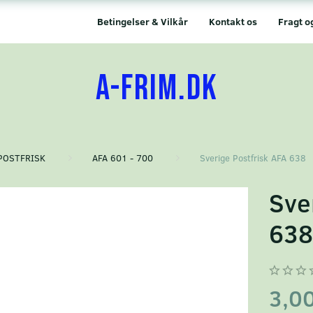
Betingelser & Vilkår
Kontakt os
Fragt o
A-FRIM.DK
POSTFRISK
AFA 601 - 700
Sverige Postfrisk AFA 638
Sve
63
3,0