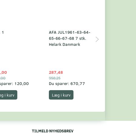
 1
AFA JUL1961-63-64-
Grønland årsm
65-66-67-68 7 stk.
2025
Helark Danmark
,00
287,48
1.049,75
,00
958,25
1.360,00
sparer:
120,00
Du sparer:
670,77
Du sparer:
310,
g i kurv
Læg i kurv
Læg i kurv
TILMELD NYHEDSBREV