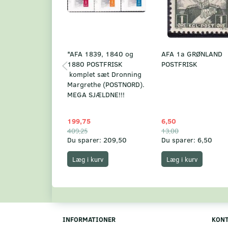
*AFA 1839, 1840 og
AFA 1a GRØNLAND
1880 POSTFRISK
POSTFRISK
komplet sæt Dronning
Margrethe (POSTNORD).
MEGA SJÆLDNE!!!
199,75
6,50
409,25
13,00
Du sparer:
209,50
Du sparer:
6,50
Læg i kurv
Læg i kurv
INFORMATIONER
KON