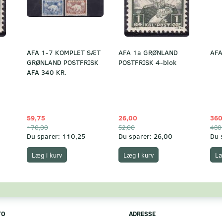
AFA 1-7 KOMPLET SÆT
AFA 1a GRØNLAND
AFA
GRØNLAND POSTFRISK
POSTFRISK 4-blok
AFA 340 KR.
59,75
26,00
360
170,00
52,00
480
Du sparer:
110,25
Du sparer:
26,00
Du 
Læg i kurv
Læg i kurv
Læ
TO
ADRESSE