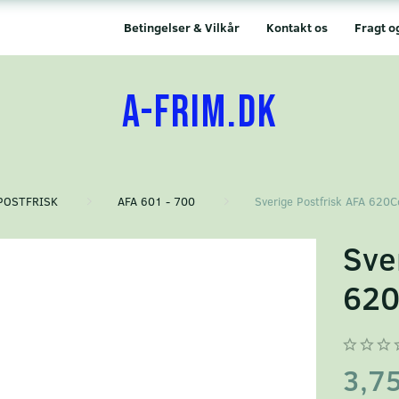
Betingelser & Vilkår
Kontakt os
Fragt o
A-FRIM.DK
POSTFRISK
AFA 601 - 700
Sverige Postfrisk AFA 620C
Sve
620
3,7