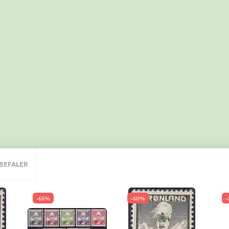
NBEFALER
-65%
-50%
-