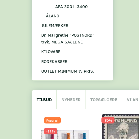
AFA 3001-3400
ÅLAND
JULEMÆRKER
Dr. Margrethe "POSTNORD"
tryk, MEGA SJÆLDNE
KILOVARE
RODEKASSER
OUTLET MINIMUM ½ PRIS.
TILBUD
NYHEDER
TOPSÆLGERE
VI A
Populær
-50%
-51%