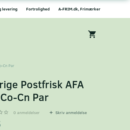
g levering
Fortrolighed
A-FRIM.dk, Frimærker
o-Cn Par
rige Postfrisk AFA
Co-Cn Par
0
anmeldelser
Skriv anmeldelse
5