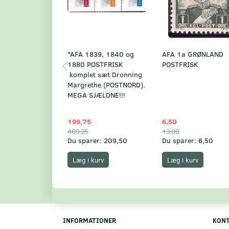
*AFA 1839, 1840 og
AFA 1a GRØNLAND
1880 POSTFRISK
POSTFRISK
komplet sæt Dronning
Margrethe (POSTNORD).
MEGA SJÆLDNE!!!
199,75
6,50
409,25
13,00
Du sparer:
209,50
Du sparer:
6,50
Læg i kurv
Læg i kurv
INFORMATIONER
KON