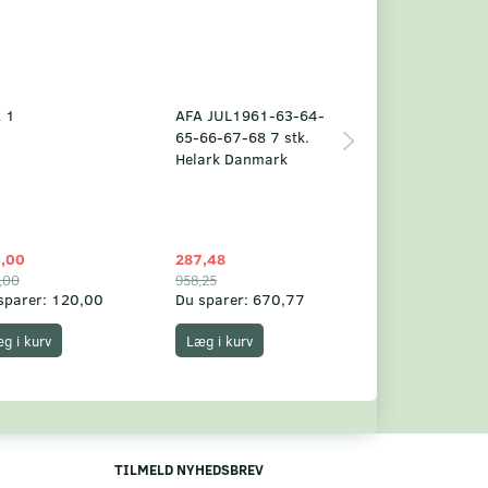
 1
AFA JUL1961-63-64-
Grønland årsm
65-66-67-68 7 stk.
2025
Helark Danmark
,00
287,48
1.049,75
,00
958,25
1.360,00
sparer:
120,00
Du sparer:
670,77
Du sparer:
310,
g i kurv
Læg i kurv
Læg i kurv
TILMELD NYHEDSBREV