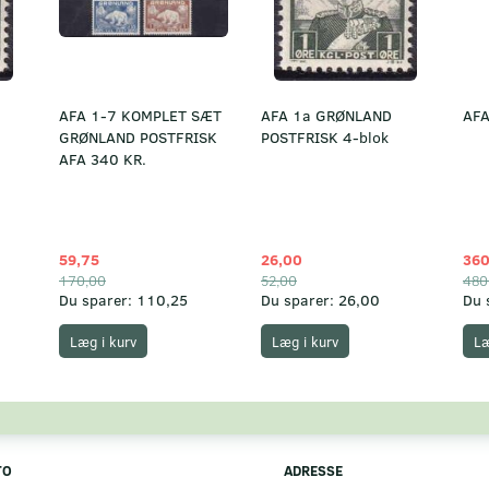
AFA 1-7 KOMPLET SÆT
AFA 1a GRØNLAND
AFA
GRØNLAND POSTFRISK
POSTFRISK 4-blok
AFA 340 KR.
59,75
26,00
360
170,00
52,00
480
Du sparer:
110,25
Du sparer:
26,00
Du 
Læg i kurv
Læg i kurv
Læ
TO
ADRESSE