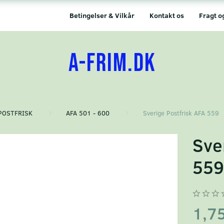
Betingelser & Vilkår
Kontakt os
Fragt o
A-FRIM.DK
POSTFRISK
AFA 501 - 600
Sverige Postfrisk AFA 559
Sve
55
1,7