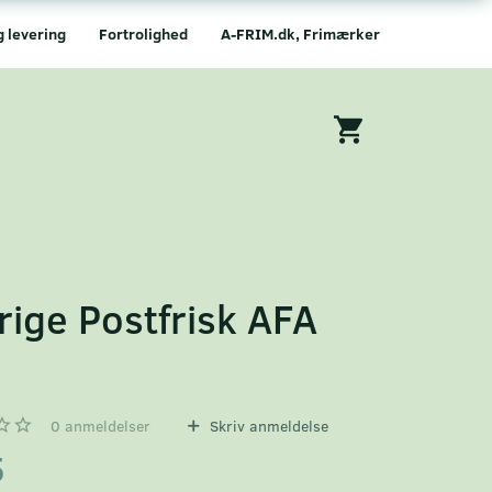
g levering
Fortrolighed
A-FRIM.dk, Frimærker
rige Postfrisk AFA
9
0
anmeldelser
Skriv anmeldelse
5