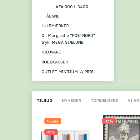
AFA 3001-3400
ÅLAND
JULEMÆRKER
Dr. Margrethe "POSTNORD"
tryk, MEGA SJÆLDNE
KILOVARE
RODEKASSER
OUTLET MINIMUM ½ PRIS.
TILBUD
NYHEDER
TOPSÆLGERE
VI A
Populær
-50%
-51%