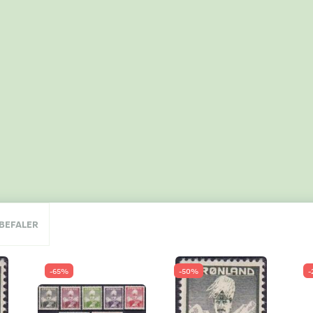
NBEFALER
-65%
-50%
-