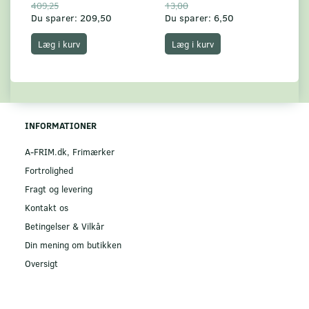
409,25
13,00
17
Du sparer:
209,50
Du sparer:
6,50
Du
Læg i kurv
Læg i kurv
INFORMATIONER
A-FRIM.dk, Frimærker
Fortrolighed
Fragt og levering
Kontakt os
Betingelser & Vilkår
Din mening om butikken
Oversigt