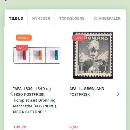
TILBUD
NYHEDER
TOPSÆLGERE
VI ANBEFALER
Populær
-50%
-51%
*AFA 1839, 1840 og
AFA 1a GRØNLAND
A
1880 POSTFRISK
POSTFRISK
G
komplet sæt Dronning
AF
Margrethe (POSTNORD).
MEGA SJÆLDNE!!!
199,75
6,50
59