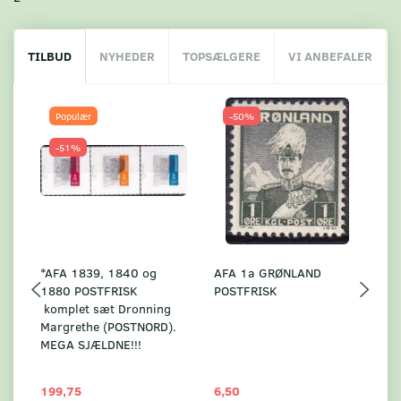
TILBUD
NYHEDER
TOPSÆLGERE
VI ANBEFALER
Populær
-50%
-51%
*AFA 1839, 1840 og
AFA 1a GRØNLAND
A
1880 POSTFRISK
POSTFRISK
G
komplet sæt Dronning
AF
Margrethe (POSTNORD).
MEGA SJÆLDNE!!!
199,75
6,50
59