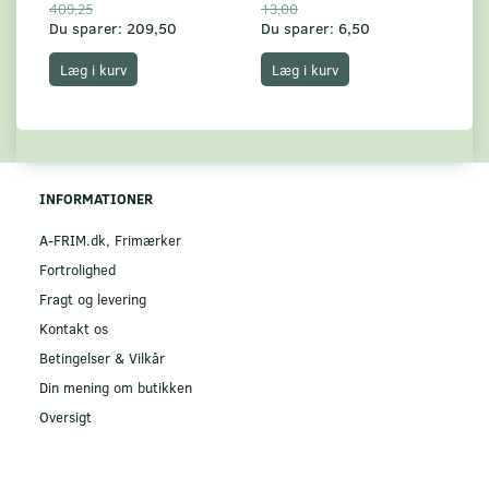
409,25
13,00
17
Du sparer:
209,50
Du sparer:
6,50
Du
Læg i kurv
Læg i kurv
INFORMATIONER
A-FRIM.dk, Frimærker
Fortrolighed
Fragt og levering
Kontakt os
Betingelser & Vilkår
Din mening om butikken
Oversigt