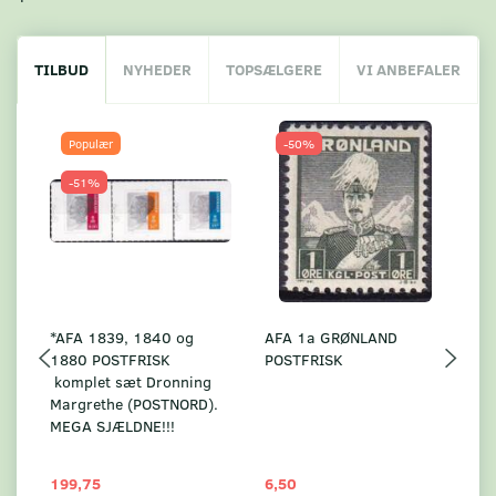
TILBUD
NYHEDER
TOPSÆLGERE
VI ANBEFALER
Populær
-50%
-51%
*AFA 1839, 1840 og
AFA 1a GRØNLAND
A
1880 POSTFRISK
POSTFRISK
G
komplet sæt Dronning
AF
Margrethe (POSTNORD).
MEGA SJÆLDNE!!!
199,75
6,50
59