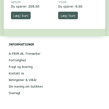
409,25
13,00
17
Du sparer:
209,50
Du sparer:
6,50
Du
Læg i kurv
Læg i kurv
INFORMATIONER
A-FRIM.dk, Frimærker
Fortrolighed
Fragt og levering
Kontakt os
Betingelser & Vilkår
Din mening om butikken
Oversigt