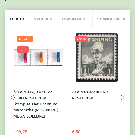
TILBUD
NYHEDER
TOPSÆLGERE
VI ANBEFALER
Populær
-50%
-51%
*AFA 1839, 1840 og
AFA 1a GRØNLAND
A
1880 POSTFRISK
POSTFRISK
G
komplet sæt Dronning
AF
Margrethe (POSTNORD).
MEGA SJÆLDNE!!!
199,75
6,50
59