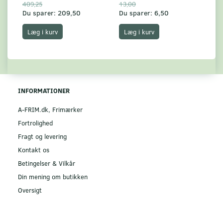
409,25
13,00
17
Du sparer:
209,50
Du sparer:
6,50
Du
Læg i kurv
Læg i kurv
INFORMATIONER
A-FRIM.dk, Frimærker
Fortrolighed
Fragt og levering
Kontakt os
Betingelser & Vilkår
Din mening om butikken
Oversigt