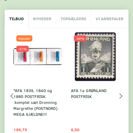
TILBUD
NYHEDER
TOPSÆLGERE
VI ANBEFALER
Populær
-50%
-51%
*AFA 1839, 1840 og
AFA 1a GRØNLAND
A
1880 POSTFRISK
POSTFRISK
G
komplet sæt Dronning
AF
Margrethe (POSTNORD).
MEGA SJÆLDNE!!!
199,75
6,50
59