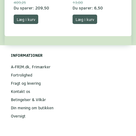
409,25
13,00
17
Du sparer:
209,50
Du sparer:
6,50
Du
Læg i kurv
Læg i kurv
INFORMATIONER
A-FRIM.dk, Frimærker
Fortrolighed
Fragt og levering
Kontakt os
Betingelser & Vilkår
Din mening om butikken
Oversigt