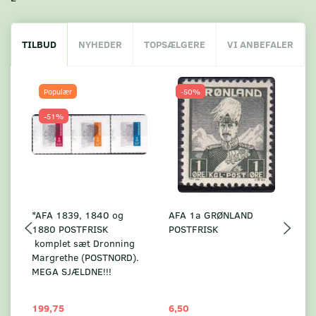
TILBUD
NYHEDER
TOPSÆLGERE
VI ANBEFALER
Populær
-50%
-51%
*AFA 1839, 1840 og
AFA 1a GRØNLAND
A
1880 POSTFRISK
POSTFRISK
G
komplet sæt Dronning
AF
Margrethe (POSTNORD).
MEGA SJÆLDNE!!!
199,75
6,50
59