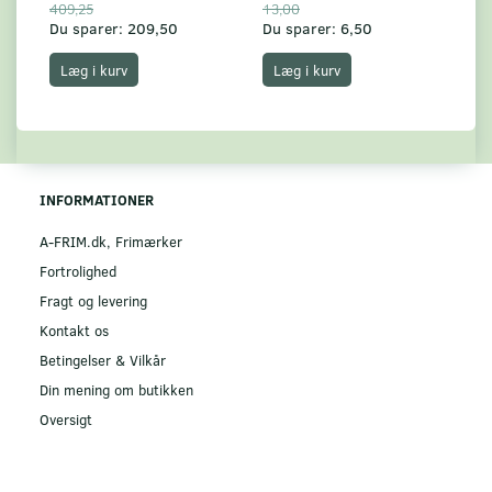
409,25
13,00
17
Du sparer:
209,50
Du sparer:
6,50
Du
Læg i kurv
Læg i kurv
INFORMATIONER
A-FRIM.dk, Frimærker
Fortrolighed
Fragt og levering
Kontakt os
Betingelser & Vilkår
Din mening om butikken
Oversigt