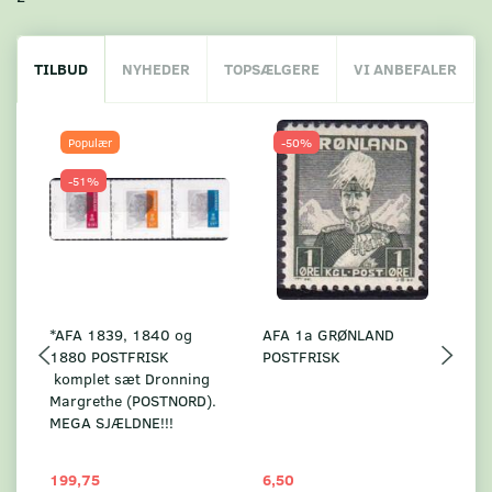
TILBUD
NYHEDER
TOPSÆLGERE
VI ANBEFALER
Populær
-50%
-51%
*AFA 1839, 1840 og
AFA 1a GRØNLAND
A
1880 POSTFRISK
POSTFRISK
G
komplet sæt Dronning
AF
Margrethe (POSTNORD).
MEGA SJÆLDNE!!!
199,75
6,50
59