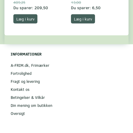
409,25
13,00
17
Du sparer:
209,50
Du sparer:
6,50
Du
Læg i kurv
Læg i kurv
INFORMATIONER
A-FRIM.dk, Frimærker
Fortrolighed
Fragt og levering
Kontakt os
Betingelser & Vilkår
Din mening om butikken
Oversigt