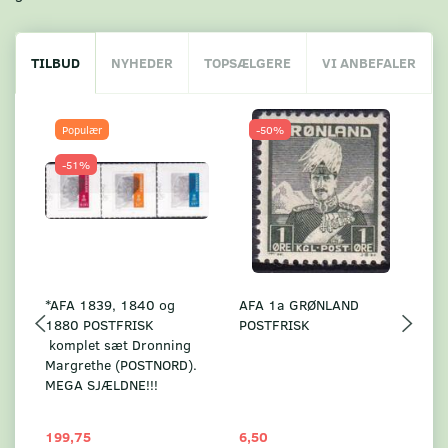
TILBUD
NYHEDER
TOPSÆLGERE
VI ANBEFALER
Populær
-50%
-51%
*AFA 1839, 1840 og
AFA 1a GRØNLAND
A
1880 POSTFRISK
POSTFRISK
G
komplet sæt Dronning
AF
Margrethe (POSTNORD).
MEGA SJÆLDNE!!!
199,75
6,50
59