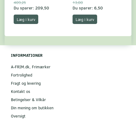
409,25
13,00
17
Du sparer:
209,50
Du sparer:
6,50
Du
Læg i kurv
Læg i kurv
INFORMATIONER
A-FRIM.dk, Frimærker
Fortrolighed
Fragt og levering
Kontakt os
Betingelser & Vilkår
Din mening om butikken
Oversigt