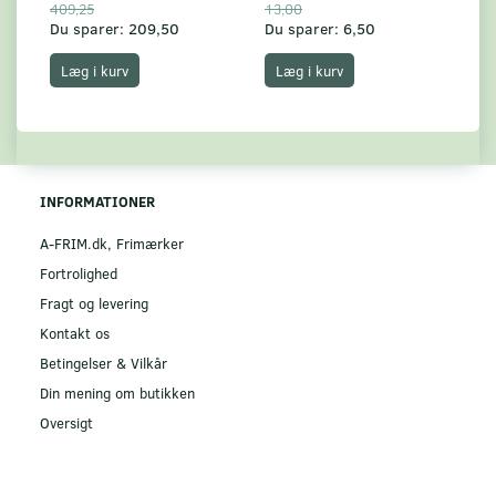
409,25
13,00
17
Du sparer:
209,50
Du sparer:
6,50
Du
Læg i kurv
Læg i kurv
INFORMATIONER
A-FRIM.dk, Frimærker
Fortrolighed
Fragt og levering
Kontakt os
Betingelser & Vilkår
Din mening om butikken
Oversigt