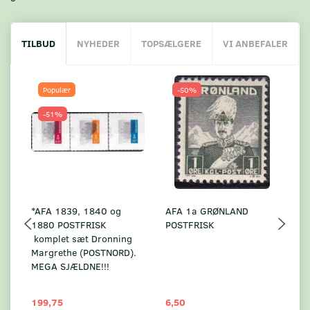
TILBUD
NYHEDER
TOPSÆLGERE
VI ANBEFALER
Populær
-50%
-51%
*AFA 1839, 1840 og
AFA 1a GRØNLAND
A
1880 POSTFRISK
POSTFRISK
G
komplet sæt Dronning
AF
Margrethe (POSTNORD).
MEGA SJÆLDNE!!!
199,75
6,50
59