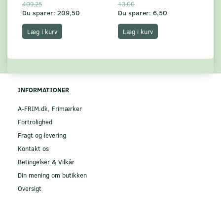
409,25
13,00
17
Du sparer:
209,50
Du sparer:
6,50
Du
Læg i kurv
Læg i kurv
INFORMATIONER
A-FRIM.dk, Frimærker
Fortrolighed
Fragt og levering
Kontakt os
Betingelser & Vilkår
Din mening om butikken
Oversigt