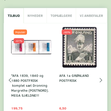
TILBUD
NYHEDER
TOPSÆLGERE
VI ANBEFALER
Populær
-50%
-51%
*AFA 1839, 1840 og
AFA 1a GRØNLAND
A
1880 POSTFRISK
POSTFRISK
G
komplet sæt Dronning
AF
Margrethe (POSTNORD).
MEGA SJÆLDNE!!!
199,75
6,50
59