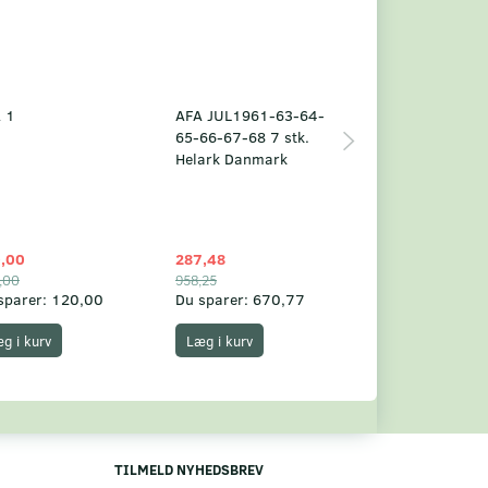
 1
AFA JUL1961-63-64-
Grønland årsm
65-66-67-68 7 stk.
2025
Helark Danmark
,00
287,48
1.049,75
,00
958,25
1.360,00
sparer:
120,00
Du sparer:
670,77
Du sparer:
310,
g i kurv
Læg i kurv
Læg i kurv
TILMELD NYHEDSBREV