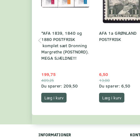
*AFA 1839, 1840 og
AFA 1a GRØNLAND
1880 POSTFRISK
POSTFRISK
komplet sæt Dronning
Margrethe (POSTNORD).
MEGA SJÆLDNE!!!
199,75
6,50
409,25
13,00
Du sparer:
209,50
Du sparer:
6,50
Læg i kurv
Læg i kurv
INFORMATIONER
KON