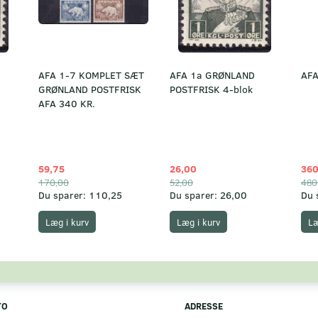
AFA 1-7 KOMPLET SÆT
AFA 1a GRØNLAND
AFA
GRØNLAND POSTFRISK
POSTFRISK 4-blok
AFA 340 KR.
59,75
26,00
360
170,00
52,00
480
Du sparer:
110,25
Du sparer:
26,00
Du 
Læg i kurv
Læg i kurv
Læ
TO
ADRESSE