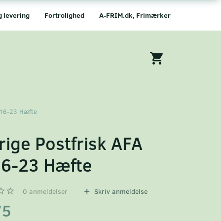
g levering
Fortrolighed
A-FRIM.dk, Frimærker
416-23 Hæfte
rige Postfrisk AFA
6-23 Hæfte
0
anmeldelser
Skriv anmeldelse
75