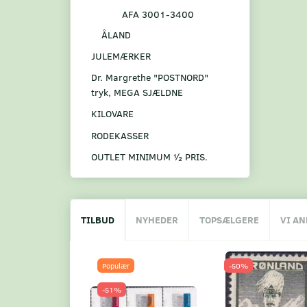
AFA 3001-3400
ÅLAND
JULEMÆRKER
Dr. Margrethe "POSTNORD"
tryk, MEGA SJÆLDNE
KILOVARE
RODEKASSER
OUTLET MINIMUM ½ PRIS.
TILBUD
NYHEDER
TOPSÆLGERE
VI A
Populær
-50%
-51%