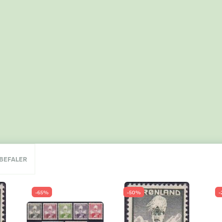
NBEFALER
-65%
-50%
-