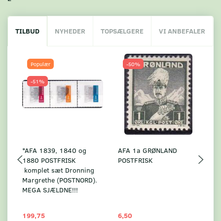
TILBUD
NYHEDER
TOPSÆLGERE
VI ANBEFALER
Populær
-50%
-51%
*AFA 1839, 1840 og
AFA 1a GRØNLAND
A
1880 POSTFRISK
POSTFRISK
G
komplet sæt Dronning
AF
Margrethe (POSTNORD).
MEGA SJÆLDNE!!!
199,75
6,50
59