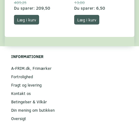
409,25
13,00
17
Du sparer:
209,50
Du sparer:
6,50
Du
Læg i kurv
Læg i kurv
INFORMATIONER
A-FRIM.dk, Frimærker
Fortrolighed
Fragt og levering
Kontakt os
Betingelser & Vilkår
Din mening om butikken
Oversigt