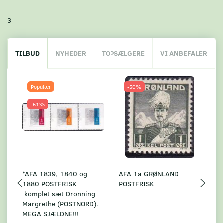
3
TILBUD
NYHEDER
TOPSÆLGERE
VI ANBEFALER
Populær
-50%
-51%
*AFA 1839, 1840 og
AFA 1a GRØNLAND
A
1880 POSTFRISK
POSTFRISK
G
komplet sæt Dronning
AF
Margrethe (POSTNORD).
MEGA SJÆLDNE!!!