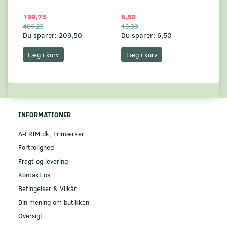
199,75
6,50
59
409,25
13,00
17
Du sparer:
209,50
Du sparer:
6,50
Du
Læg i kurv
Læg i kurv
INFORMATIONER
A-FRIM.dk, Frimærker
Fortrolighed
Fragt og levering
Kontakt os
Betingelser & Vilkår
Din mening om butikken
Oversigt