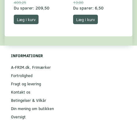
409,25
13,00
17
Du sparer:
209,50
Du sparer:
6,50
Du
Læg i kurv
Læg i kurv
INFORMATIONER
A-FRIM.dk, Frimærker
Fortrolighed
Fragt og levering
Kontakt os
Betingelser & Vilkår
Din mening om butikken
Oversigt