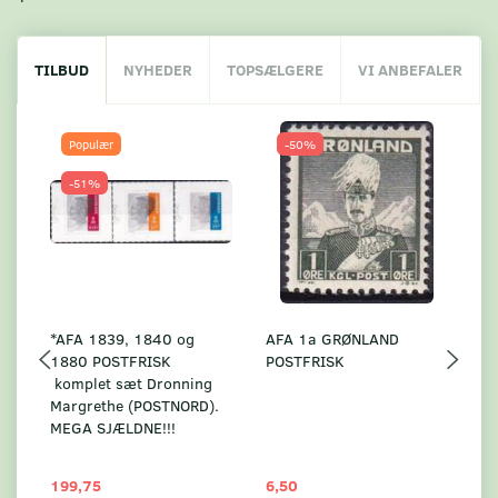
TILBUD
NYHEDER
TOPSÆLGERE
VI ANBEFALER
Populær
-50%
-51%
*AFA 1839, 1840 og
AFA 1a GRØNLAND
A
1880 POSTFRISK
POSTFRISK
G
komplet sæt Dronning
AF
Margrethe (POSTNORD).
MEGA SJÆLDNE!!!
199,75
6,50
59