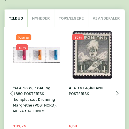
TILBUD
NYHEDER
TOPSÆLGERE
VI ANBEFALER
Populær
-50%
-51%
*AFA 1839, 1840 og
AFA 1a GRØNLAND
A
1880 POSTFRISK
POSTFRISK
G
komplet sæt Dronning
AF
Margrethe (POSTNORD).
MEGA SJÆLDNE!!!
199,75
6,50
59