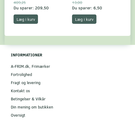
409,25
13,00
17
Du sparer:
209,50
Du sparer:
6,50
Du
Læg i kurv
Læg i kurv
INFORMATIONER
A-FRIM.dk, Frimærker
Fortrolighed
Fragt og levering
Kontakt os
Betingelser & Vilkår
Din mening om butikken
Oversigt