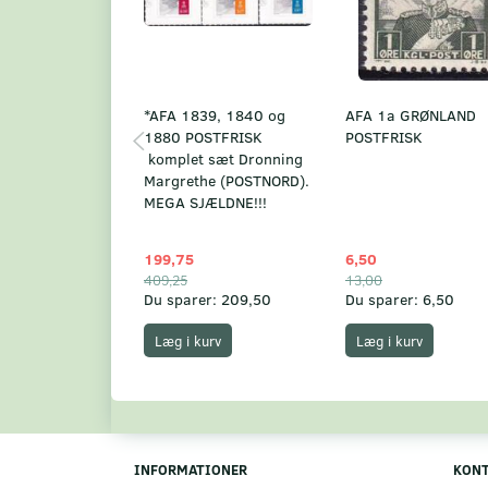
*AFA 1839, 1840 og
AFA 1a GRØNLAND
1880 POSTFRISK
POSTFRISK
komplet sæt Dronning
Margrethe (POSTNORD).
MEGA SJÆLDNE!!!
199,75
6,50
409,25
13,00
Du sparer:
209,50
Du sparer:
6,50
Læg i kurv
Læg i kurv
INFORMATIONER
KON