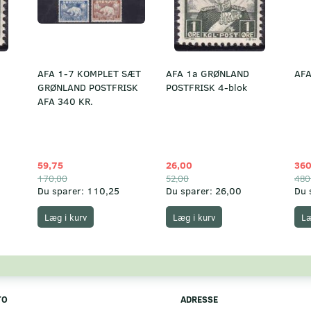
AFA 1-7 KOMPLET SÆT
AFA 1a GRØNLAND
AFA
GRØNLAND POSTFRISK
POSTFRISK 4-blok
AFA 340 KR.
59,75
26,00
360
170,00
52,00
480
Du sparer:
110,25
Du sparer:
26,00
Du 
Læg i kurv
Læg i kurv
Læ
TO
ADRESSE