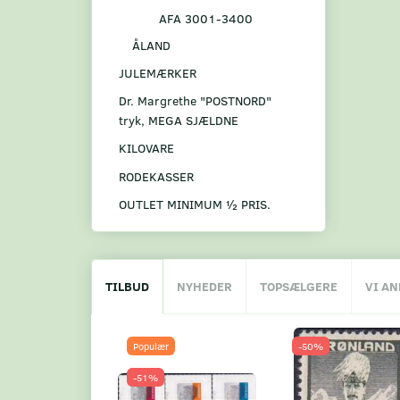
AFA 3001-3400
ÅLAND
JULEMÆRKER
Dr. Margrethe "POSTNORD"
tryk, MEGA SJÆLDNE
KILOVARE
RODEKASSER
OUTLET MINIMUM ½ PRIS.
TILBUD
NYHEDER
TOPSÆLGERE
VI A
Populær
-50%
-51%