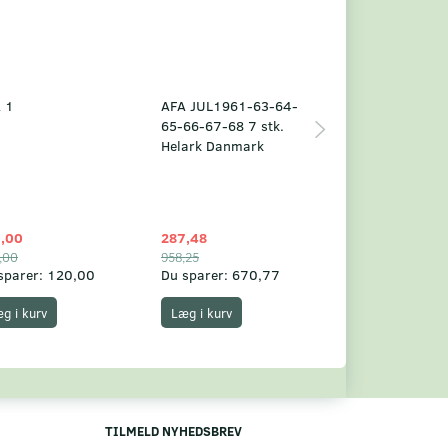
 1
AFA JUL1961-63-64-
Grønland årsm
65-66-67-68 7 stk.
2025
Helark Danmark
,00
287,48
1.049,75
,00
958,25
1.360,00
sparer:
120,00
Du sparer:
670,77
Du sparer:
310,
g i kurv
Læg i kurv
Læg i kurv
TILMELD NYHEDSBREV