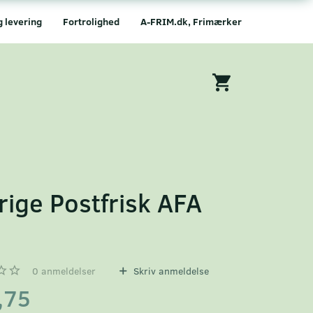
g levering
Fortrolighed
A-FRIM.dk, Frimærker
rige Postfrisk AFA
6
0
anmeldelser
Skriv anmeldelse
,75