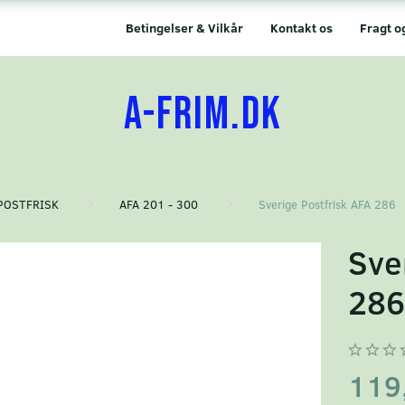
Betingelser & Vilkår
Kontakt os
Fragt o
A-FRIM.DK
POSTFRISK
AFA 201 - 300
Sverige Postfrisk AFA 286
Sve
28
119