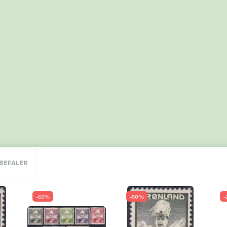
NBEFALER
-65%
-50%
-