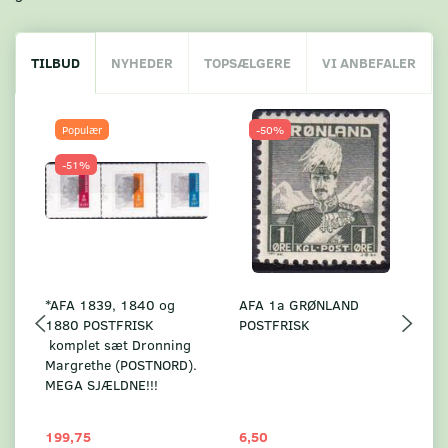
TILBUD
NYHEDER
TOPSÆLGERE
VI ANBEFALER
Populær
-50%
-51%
*AFA 1839, 1840 og
AFA 1a GRØNLAND
A
1880 POSTFRISK
POSTFRISK
G
komplet sæt Dronning
AF
Margrethe (POSTNORD).
MEGA SJÆLDNE!!!
199,75
6,50
59