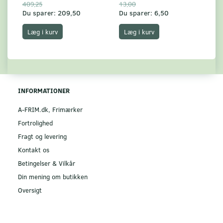
409,25
13,00
17
Du sparer:
209,50
Du sparer:
6,50
Du
Læg i kurv
Læg i kurv
INFORMATIONER
A-FRIM.dk, Frimærker
Fortrolighed
Fragt og levering
Kontakt os
Betingelser & Vilkår
Din mening om butikken
Oversigt