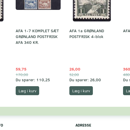
AFA 1-7 KOMPLET SÆT
AFA 1a GRØNLAND
AFA
GRØNLAND POSTFRISK
POSTFRISK 4-blok
AFA 340 KR.
59,75
26,00
360
170,00
52,00
480
Du sparer:
110,25
Du sparer:
26,00
Du 
Læg i kurv
Læg i kurv
Læ
TO
ADRESSE