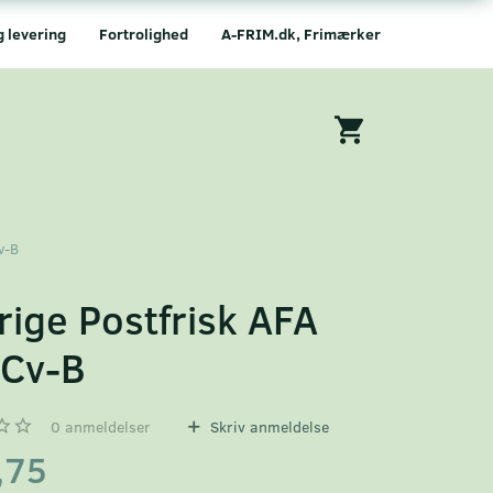
g levering
Fortrolighed
A-FRIM.dk, Frimærker
v-B
rige Postfrisk AFA
Cv-B
0
anmeldelser
Skriv anmeldelse
,75