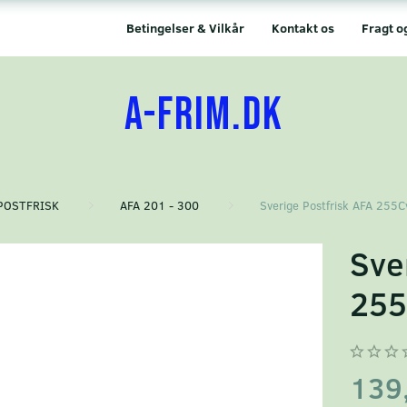
Betingelser & Vilkår
Kontakt os
Fragt o
A-FRIM.DK
POSTFRISK
AFA 201 - 300
Sverige Postfrisk AFA 255C
Sve
255
139