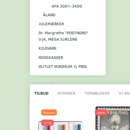
AFA 3001-3400
ÅLAND
JULEMÆRKER
Dr. Margrethe "POSTNORD"
tryk, MEGA SJÆLDNE
KILOVARE
RODEKASSER
OUTLET MINIMUM ½ PRIS.
TILBUD
NYHEDER
TOPSÆLGERE
VI A
Populær
-50%
-51%