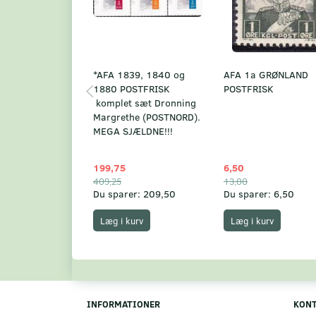
*AFA 1839, 1840 og
AFA 1a GRØNLAND
1880 POSTFRISK
POSTFRISK
komplet sæt Dronning
Margrethe (POSTNORD).
MEGA SJÆLDNE!!!
199,75
6,50
409,25
13,00
Du sparer:
209,50
Du sparer:
6,50
Læg i kurv
Læg i kurv
INFORMATIONER
KON