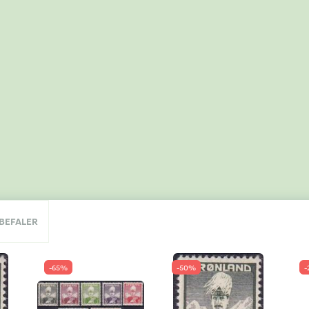
NBEFALER
-65%
-50%
-