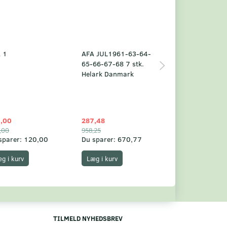
 1
AFA JUL1961-63-64-
Grønland årsm
65-66-67-68 7 stk.
2025
Helark Danmark
,00
287,48
1.049,75
,00
958,25
1.360,00
sparer:
120,00
Du sparer:
670,77
Du sparer:
310,
g i kurv
Læg i kurv
Læg i kurv
TILMELD NYHEDSBREV