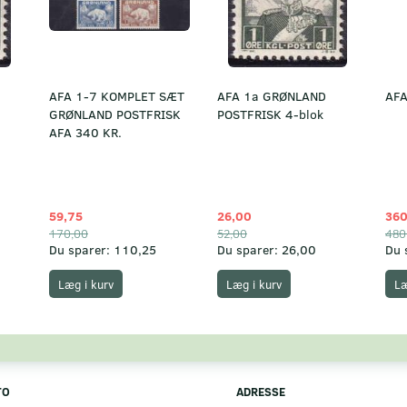
AFA 1-7 KOMPLET SÆT
AFA 1a GRØNLAND
AFA
GRØNLAND POSTFRISK
POSTFRISK 4-blok
AFA 340 KR.
59,75
26,00
360
170,00
52,00
480
Du sparer:
110,25
Du sparer:
26,00
Du 
Læg i kurv
Læg i kurv
Læ
TO
ADRESSE