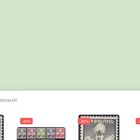
NBEFALER
-65%
-50%
-