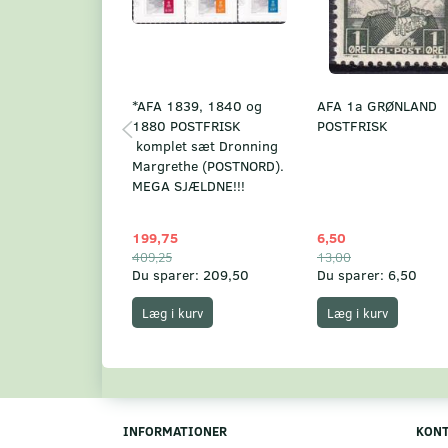
*AFA 1839, 1840 og
AFA 1a GRØNLAND
1880 POSTFRISK
POSTFRISK
komplet sæt Dronning
Margrethe (POSTNORD).
MEGA SJÆLDNE!!!
199,75
6,50
409,25
13,00
Du sparer:
209,50
Du sparer:
6,50
Læg i kurv
Læg i kurv
INFORMATIONER
KON