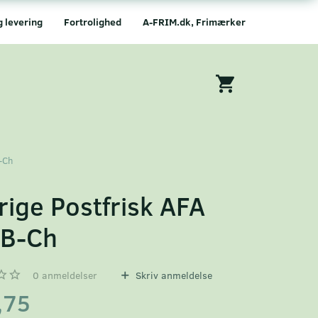
g levering
Fortrolighed
A-FRIM.dk, Frimærker
-Ch
rige Postfrisk AFA
B-Ch
0
anmeldelser
Skriv anmeldelse
,75