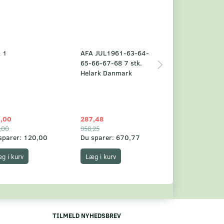
 1
AFA JUL1961-63-64-
Grønland årsm
65-66-67-68 7 stk.
2025
Helark Danmark
,00
287,48
1.049,75
,00
958,25
1.360,00
sparer:
120,00
Du sparer:
670,77
Du sparer:
310,
g i kurv
Læg i kurv
Læg i kurv
TILMELD NYHEDSBREV