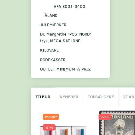
AFA 3001-3400
ÅLAND
JULEMÆRKER
Dr. Margrethe "POSTNORD"
tryk, MEGA SJÆLDNE
KILOVARE
RODEKASSER
OUTLET MINIMUM ½ PRIS.
TILBUD
NYHEDER
TOPSÆLGERE
VI A
Populær
-50%
-51%