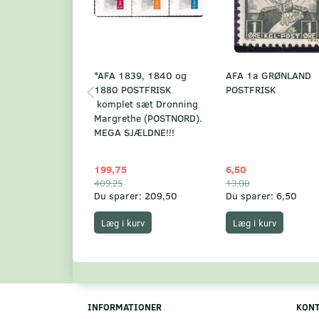
*AFA 1839, 1840 og
AFA 1a GRØNLAND
1880 POSTFRISK
POSTFRISK
komplet sæt Dronning
Margrethe (POSTNORD).
MEGA SJÆLDNE!!!
199,75
6,50
409,25
13,00
Du sparer:
209,50
Du sparer:
6,50
Læg i kurv
Læg i kurv
INFORMATIONER
KON