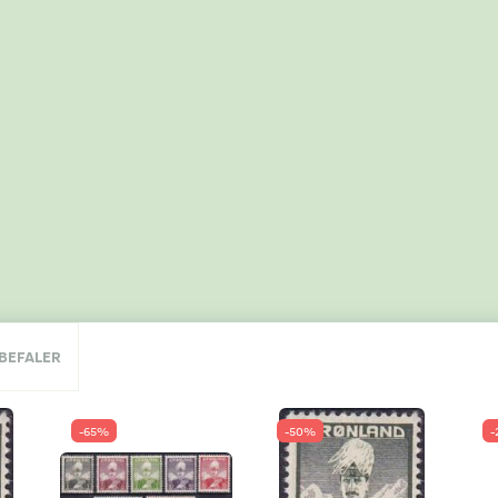
NBEFALER
-65%
-50%
-