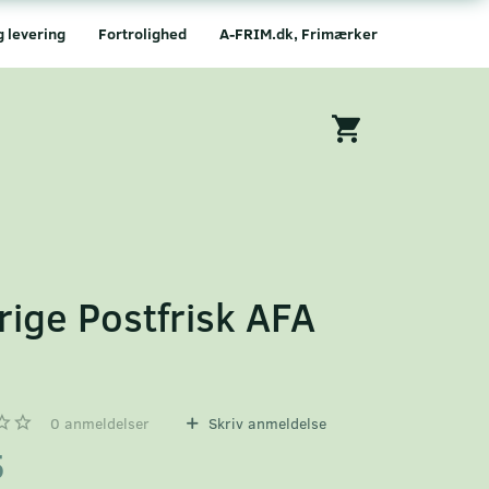
g levering
Fortrolighed
A-FRIM.dk, Frimærker
rige Postfrisk AFA
2
0
anmeldelser
Skriv anmeldelse
5