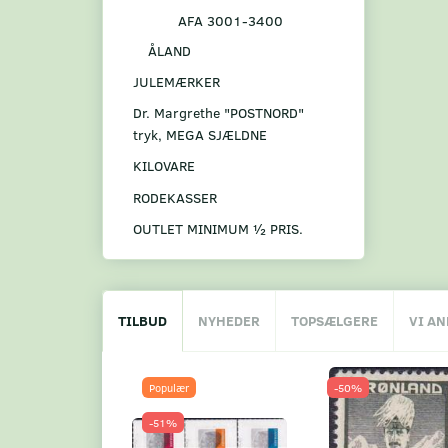
AFA 3001-3400
ÅLAND
JULEMÆRKER
Dr. Margrethe "POSTNORD"
tryk, MEGA SJÆLDNE
KILOVARE
RODEKASSER
OUTLET MINIMUM ½ PRIS.
TILBUD
NYHEDER
TOPSÆLGERE
VI A
Populær
-50%
-51%