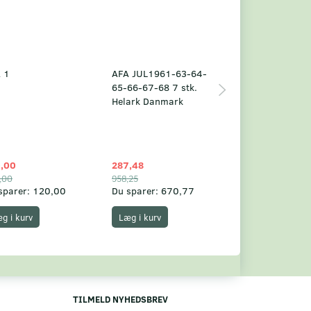
 1
AFA JUL1961-63-64-
Grønland årsm
65-66-67-68 7 stk.
2025
Helark Danmark
,00
287,48
1.049,75
,00
958,25
1.360,00
sparer:
120,00
Du sparer:
670,77
Du sparer:
310,
g i kurv
Læg i kurv
Læg i kurv
TILMELD NYHEDSBREV