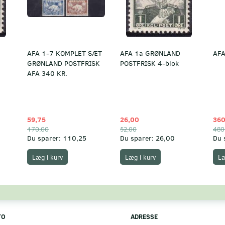
AFA 1-7 KOMPLET SÆT
AFA 1a GRØNLAND
AFA
GRØNLAND POSTFRISK
POSTFRISK 4-blok
AFA 340 KR.
59,75
26,00
360
170,00
52,00
480
Du sparer:
110,25
Du sparer:
26,00
Du 
Læg i kurv
Læg i kurv
Læ
TO
ADRESSE