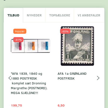
TILBUD
NYHEDER
TOPSÆLGERE
VI ANBEFALER
Populær
-50%
-51%
*AFA 1839, 1840 og
AFA 1a GRØNLAND
A
1880 POSTFRISK
POSTFRISK
G
komplet sæt Dronning
AF
Margrethe (POSTNORD).
MEGA SJÆLDNE!!!
199,75
6,50
59