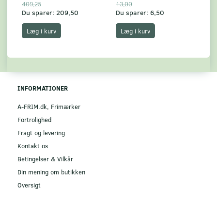
409,25
13,00
17
Du sparer:
209,50
Du sparer:
6,50
Du
Læg i kurv
Læg i kurv
INFORMATIONER
A-FRIM.dk, Frimærker
Fortrolighed
Fragt og levering
Kontakt os
Betingelser & Vilkår
Din mening om butikken
Oversigt