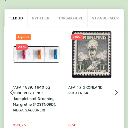
TILBUD
NYHEDER
TOPSÆLGERE
VI ANBEFALER
Populær
-50%
-51%
*AFA 1839, 1840 og
AFA 1a GRØNLAND
A
1880 POSTFRISK
POSTFRISK
G
komplet sæt Dronning
AF
Margrethe (POSTNORD).
MEGA SJÆLDNE!!!
199,75
6,50
59