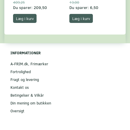
409,25
13,00
17
Du sparer:
209,50
Du sparer:
6,50
Du
Læg i kurv
Læg i kurv
INFORMATIONER
A-FRIM.dk, Frimærker
Fortrolighed
Fragt og levering
Kontakt os
Betingelser & Vilkår
Din mening om butikken
Oversigt