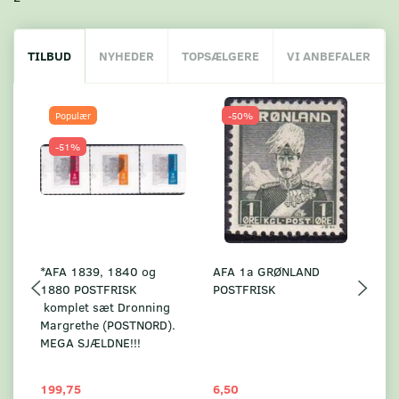
TILBUD
NYHEDER
TOPSÆLGERE
VI ANBEFALER
Populær
-50%
-51%
*AFA 1839, 1840 og
AFA 1a GRØNLAND
A
1880 POSTFRISK
POSTFRISK
G
komplet sæt Dronning
AF
Margrethe (POSTNORD).
MEGA SJÆLDNE!!!
199,75
6,50
59