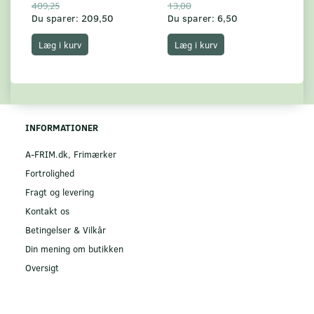
409,25
13,00
17
Du sparer:
209,50
Du sparer:
6,50
Du
Læg i kurv
Læg i kurv
INFORMATIONER
A-FRIM.dk, Frimærker
Fortrolighed
Fragt og levering
Kontakt os
Betingelser & Vilkår
Din mening om butikken
Oversigt