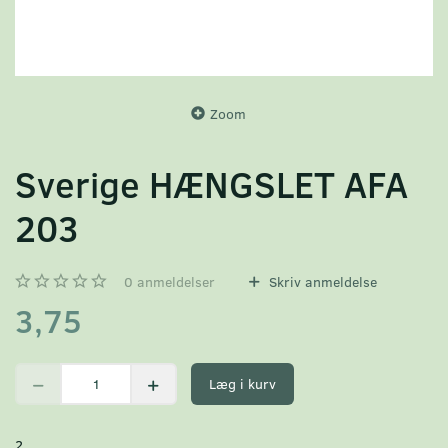
Zoom
Sverige HÆNGSLET AFA
203
0
anmeldelser
Skriv anmeldelse
3,75
Læg i kurv
2