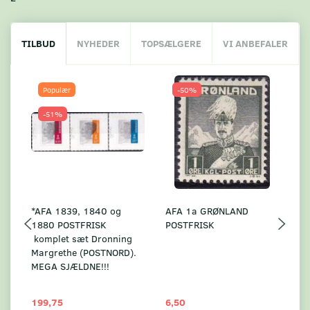
TILBUD
NYHEDER
TOPSÆLGERE
VI ANBEFALER
Populær
-50%
-51%
*AFA 1839, 1840 og
AFA 1a GRØNLAND
A
1880 POSTFRISK
POSTFRISK
G
komplet sæt Dronning
AF
Margrethe (POSTNORD).
MEGA SJÆLDNE!!!
199,75
6,50
59