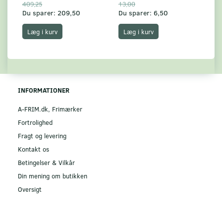
409,25
13,00
17
Du sparer:
209,50
Du sparer:
6,50
Du
Læg i kurv
Læg i kurv
INFORMATIONER
A-FRIM.dk, Frimærker
Fortrolighed
Fragt og levering
Kontakt os
Betingelser & Vilkår
Din mening om butikken
Oversigt