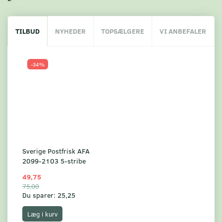
TILBUD
NYHEDER
TOPSÆLGERE
VI ANBEFALER
-34%
Sverige Postfrisk AFA
2099-2103 5-stribe
49,75
75,00
Du sparer:
25,25
Læg i kurv