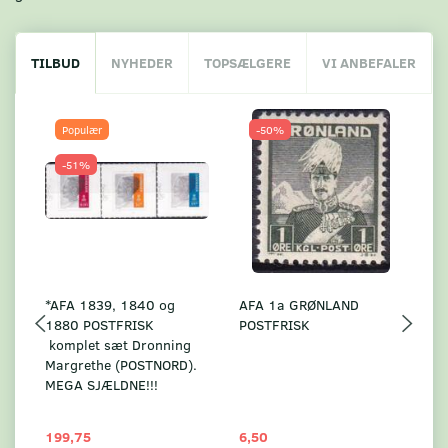
TILBUD
NYHEDER
TOPSÆLGERE
VI ANBEFALER
Populær
-50%
-51%
*AFA 1839, 1840 og
AFA 1a GRØNLAND
A
1880 POSTFRISK
POSTFRISK
G
komplet sæt Dronning
AF
Margrethe (POSTNORD).
MEGA SJÆLDNE!!!
199,75
6,50
59