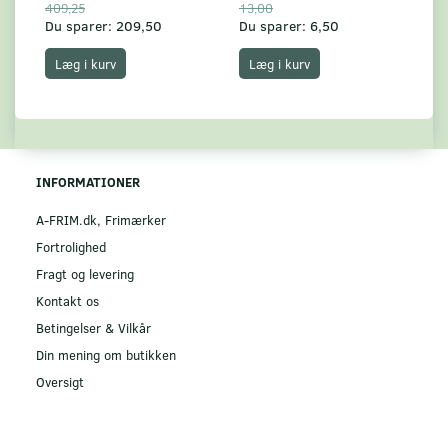
409,25
13,00
17
Du sparer:
209,50
Du sparer:
6,50
Du
Læg i kurv
Læg i kurv
INFORMATIONER
A-FRIM.dk, Frimærker
Fortrolighed
Fragt og levering
Kontakt os
Betingelser & Vilkår
Din mening om butikken
Oversigt