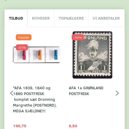
TILBUD
NYHEDER
TOPSÆLGERE
VI ANBEFALER
Populær
-50%
-51%
*AFA 1839, 1840 og
AFA 1a GRØNLAND
A
1880 POSTFRISK
POSTFRISK
G
komplet sæt Dronning
AF
Margrethe (POSTNORD).
MEGA SJÆLDNE!!!
199,75
6,50
59