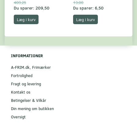
409,25
13,00
17
Du sparer:
209,50
Du sparer:
6,50
Du
Læg i kurv
Læg i kurv
INFORMATIONER
A-FRIM.dk, Frimærker
Fortrolighed
Fragt og levering
Kontakt os
Betingelser & Vilkår
Din mening om butikken
Oversigt