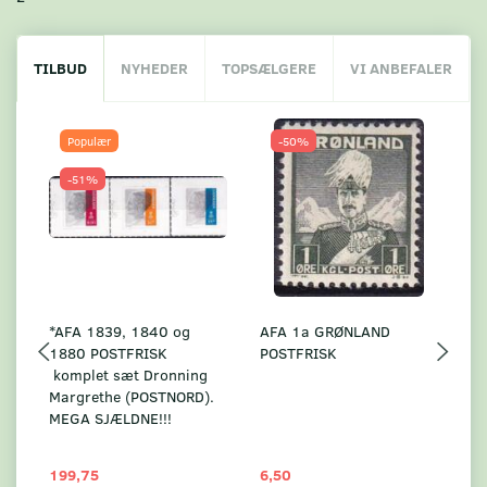
TILBUD
NYHEDER
TOPSÆLGERE
VI ANBEFALER
Populær
-50%
-51%
*AFA 1839, 1840 og
AFA 1a GRØNLAND
A
1880 POSTFRISK
POSTFRISK
G
komplet sæt Dronning
AF
Margrethe (POSTNORD).
MEGA SJÆLDNE!!!
199,75
6,50
59