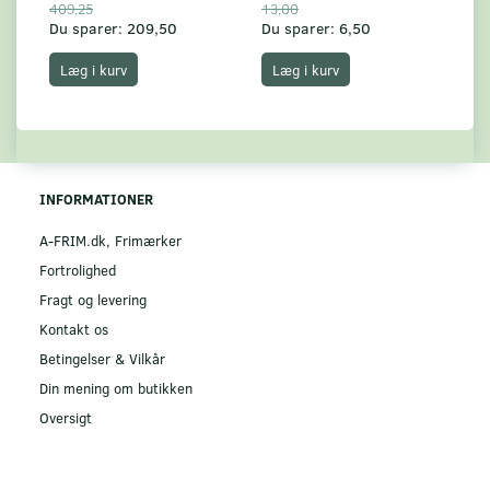
409,25
13,00
17
Du sparer:
209,50
Du sparer:
6,50
Du
Læg i kurv
Læg i kurv
INFORMATIONER
A-FRIM.dk, Frimærker
Fortrolighed
Fragt og levering
Kontakt os
Betingelser & Vilkår
Din mening om butikken
Oversigt