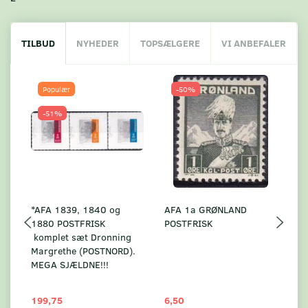
TILBUD
NYHEDER
TOPSÆLGERE
VI ANBEFALER
Populær
-50%
-51%
*AFA 1839, 1840 og
AFA 1a GRØNLAND
A
1880 POSTFRISK
POSTFRISK
G
komplet sæt Dronning
AF
Margrethe (POSTNORD).
MEGA SJÆLDNE!!!
199,75
6,50
59