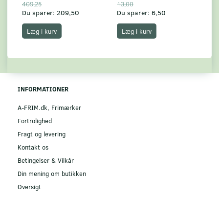
409,25
13,00
17
Du sparer:
209,50
Du sparer:
6,50
Du
Læg i kurv
Læg i kurv
INFORMATIONER
A-FRIM.dk, Frimærker
Fortrolighed
Fragt og levering
Kontakt os
Betingelser & Vilkår
Din mening om butikken
Oversigt