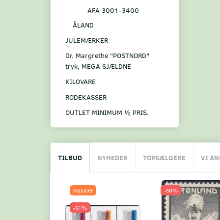
AFA 3001-3400
ÅLAND
JULEMÆRKER
Dr. Margrethe "POSTNORD"
tryk, MEGA SJÆLDNE
KILOVARE
RODEKASSER
OUTLET MINIMUM ½ PRIS.
TILBUD
NYHEDER
TOPSÆLGERE
VI A
Populær
-50%
-51%