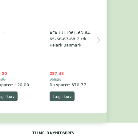
 1
AFA JUL1961-63-64-
Grønland årsm
65-66-67-68 7 stk.
2025
Helark Danmark
,00
287,48
1.049,75
,00
958,25
1.360,00
sparer:
120,00
Du sparer:
670,77
Du sparer:
310,
g i kurv
Læg i kurv
Læg i kurv
TILMELD NYHEDSBREV