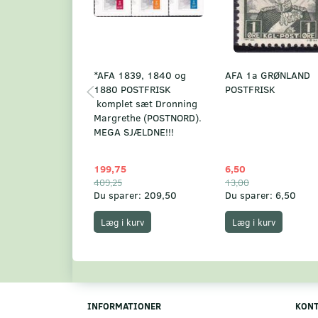
*AFA 1839, 1840 og
AFA 1a GRØNLAND
1880 POSTFRISK
POSTFRISK
komplet sæt Dronning
Margrethe (POSTNORD).
MEGA SJÆLDNE!!!
199,75
6,50
409,25
13,00
Du sparer:
209,50
Du sparer:
6,50
Læg i kurv
Læg i kurv
INFORMATIONER
KON