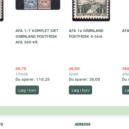
AFA 1-7 KOMPLET SÆT
AFA 1a GRØNLAND
AFA
GRØNLAND POSTFRISK
POSTFRISK 4-blok
AFA 340 KR.
59,75
26,00
360
170,00
52,00
480
Du sparer:
110,25
Du sparer:
26,00
Du 
Læg i kurv
Læg i kurv
Læ
TO
ADRESSE