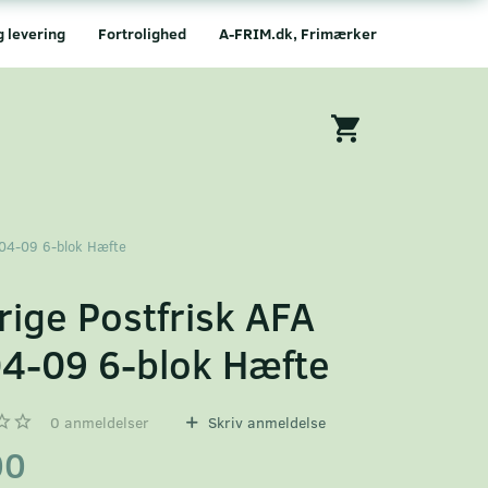
g levering
Fortrolighed
A-FRIM.dk, Frimærker
904-09 6-blok Hæfte
rige Postfrisk AFA
4-09 6-blok Hæfte
0
anmeldelser
Skriv anmeldelse
00