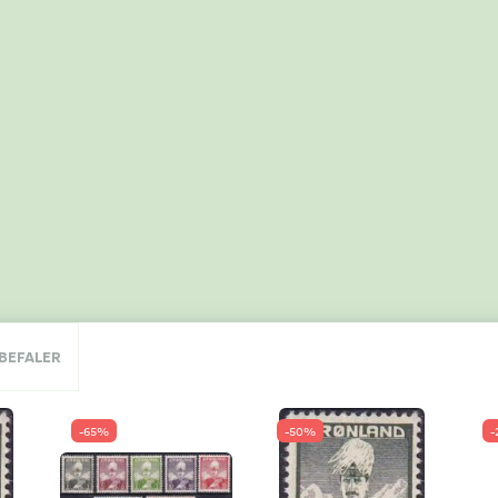
NBEFALER
-65%
-50%
-