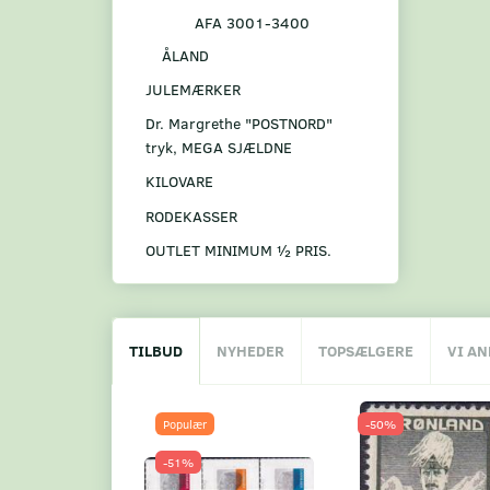
AFA 3001-3400
ÅLAND
JULEMÆRKER
Dr. Margrethe "POSTNORD"
tryk, MEGA SJÆLDNE
KILOVARE
RODEKASSER
OUTLET MINIMUM ½ PRIS.
TILBUD
NYHEDER
TOPSÆLGERE
VI A
Populær
-50%
-51%