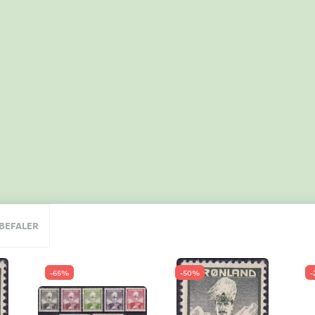
NBEFALER
-65%
-50%
-