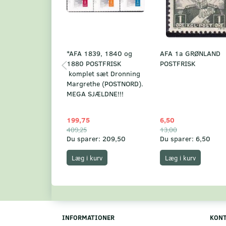
*AFA 1839, 1840 og
AFA 1a GRØNLAND
1880 POSTFRISK
POSTFRISK
komplet sæt Dronning
Margrethe (POSTNORD).
MEGA SJÆLDNE!!!
199,75
6,50
409,25
13,00
Du sparer:
209,50
Du sparer:
6,50
Læg i kurv
Læg i kurv
INFORMATIONER
KON