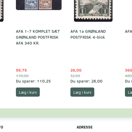
AFA 1-7 KOMPLET SÆT
AFA 1a GRØNLAND
AFA
GRØNLAND POSTFRISK
POSTFRISK 4-blok
AFA 340 KR.
59,75
26,00
360
170,00
52,00
480
Du sparer:
110,25
Du sparer:
26,00
Du 
Læg i kurv
Læg i kurv
Læ
TO
ADRESSE