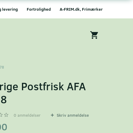
g levering
Fortrolighed
A-FRIM.dk, Frimærker
878
rige Postfrisk AFA
78
0
anmeldelser
Skriv anmeldelse
00