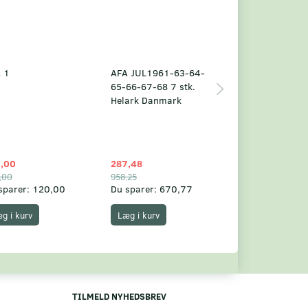
 1
AFA JUL1961-63-64-
Grønland årsm
65-66-67-68 7 stk.
2025
Helark Danmark
,00
287,48
1.049,75
,00
958,25
1.360,00
sparer:
120,00
Du sparer:
670,77
Du sparer:
310,
g i kurv
Læg i kurv
Læg i kurv
TILMELD NYHEDSBREV