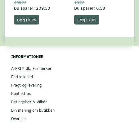
409,25
13,00
17
Du sparer:
209,50
Du sparer:
6,50
Du
Læg i kurv
Læg i kurv
INFORMATIONER
A-FRIM.dk, Frimærker
Fortrolighed
Fragt og levering
Kontakt os
Betingelser & Vilkår
Din mening om butikken
Oversigt