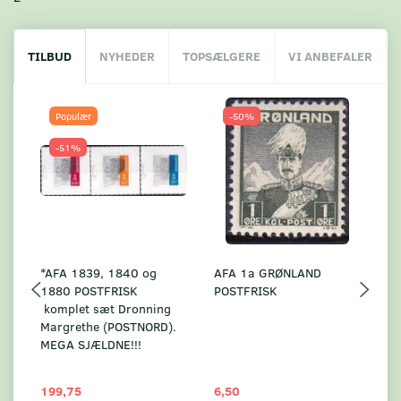
TILBUD
NYHEDER
TOPSÆLGERE
VI ANBEFALER
Populær
-50%
-51%
*AFA 1839, 1840 og
AFA 1a GRØNLAND
A
1880 POSTFRISK
POSTFRISK
G
komplet sæt Dronning
AF
Margrethe (POSTNORD).
MEGA SJÆLDNE!!!
199,75
6,50
59