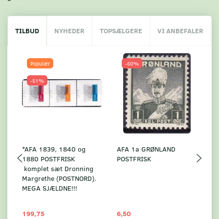
TILBUD
NYHEDER
TOPSÆLGERE
VI ANBEFALER
Populær
-50%
-51%
*AFA 1839, 1840 og
AFA 1a GRØNLAND
A
1880 POSTFRISK
POSTFRISK
G
komplet sæt Dronning
AF
Margrethe (POSTNORD).
MEGA SJÆLDNE!!!
199,75
6,50
59