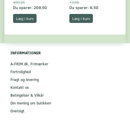
409,25
13,00
17
Du sparer:
209,50
Du sparer:
6,50
Du
Læg i kurv
Læg i kurv
INFORMATIONER
A-FRIM.dk, Frimærker
Fortrolighed
Fragt og levering
Kontakt os
Betingelser & Vilkår
Din mening om butikken
Oversigt