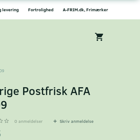
g levering
Fortrolighed
A-FRIM.dk, Frimærker
609
rige Postfrisk AFA
09
0
anmeldelser
Skriv anmeldelse
5