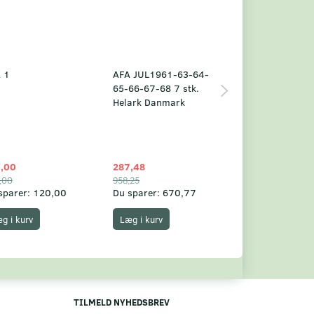
 1
AFA JUL1961-63-64-
Grønland årsm
65-66-67-68 7 stk.
2025
Helark Danmark
,00
287,48
1.049,75
,00
958,25
1.360,00
sparer:
120,00
Du sparer:
670,77
Du sparer:
310,
g i kurv
Læg i kurv
Læg i kurv
TILMELD NYHEDSBREV