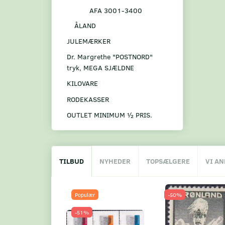
AFA 3001-3400
ÅLAND
JULEMÆRKER
Dr. Margrethe "POSTNORD"
tryk, MEGA SJÆLDNE
KILOVARE
RODEKASSER
OUTLET MINIMUM ½ PRIS.
TILBUD
NYHEDER
TOPSÆLGERE
VI A
Populær
-50%
-51%