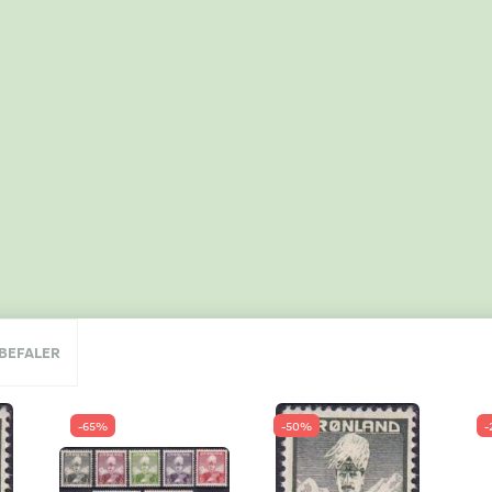
NBEFALER
-65%
-50%
-