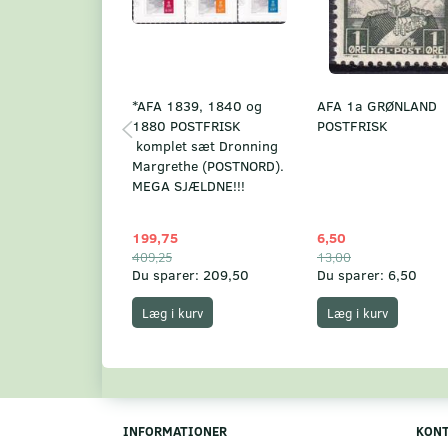
*AFA 1839, 1840 og
AFA 1a GRØNLAND
1880 POSTFRISK
POSTFRISK
komplet sæt Dronning
Margrethe (POSTNORD).
MEGA SJÆLDNE!!!
199,75
6,50
409,25
13,00
Du sparer:
209,50
Du sparer:
6,50
Læg i kurv
Læg i kurv
INFORMATIONER
KON