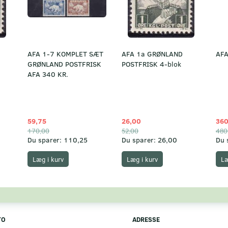
AFA 1-7 KOMPLET SÆT
AFA 1a GRØNLAND
AFA
GRØNLAND POSTFRISK
POSTFRISK 4-blok
AFA 340 KR.
59,75
26,00
360
170,00
52,00
480
Du sparer:
110,25
Du sparer:
26,00
Du 
Læg i kurv
Læg i kurv
Læ
TO
ADRESSE