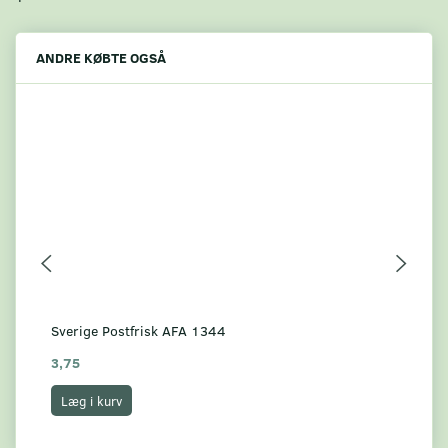
ANDRE KØBTE OGSÅ
Sverige Postfrisk AFA 1344
Sve
3,75
3,
Læg i kurv
L