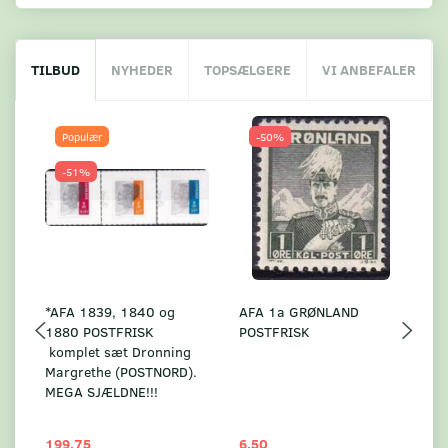
TILBUD
NYHEDER
TOPSÆLGERE
VI ANBEFALER
Populær
-50%
-51%
*AFA 1839, 1840 og
AFA 1a GRØNLAND
A
1880 POSTFRISK
POSTFRISK
G
komplet sæt Dronning
AF
Margrethe (POSTNORD).
MEGA SJÆLDNE!!!
199,75
6,50
59