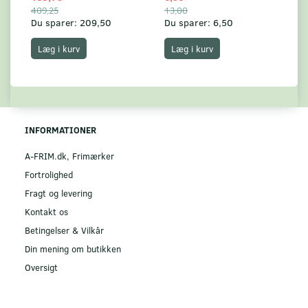
409,25
13,00
17
Du sparer:
209,50
Du sparer:
6,50
Du
Læg i kurv
Læg i kurv
INFORMATIONER
A-FRIM.dk, Frimærker
Fortrolighed
Fragt og levering
Kontakt os
Betingelser & Vilkår
Din mening om butikken
Oversigt