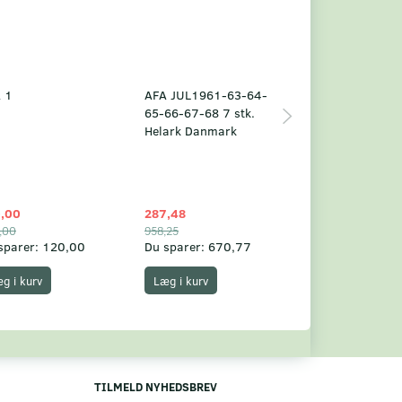
 1
AFA JUL1961-63-64-
Grønland årsm
65-66-67-68 7 stk.
2025
Helark Danmark
,00
287,48
1.049,75
,00
958,25
1.360,00
sparer:
120,00
Du sparer:
670,77
Du sparer:
310,
g i kurv
Læg i kurv
Læg i kurv
TILMELD NYHEDSBREV