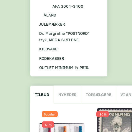
AFA 3001-3400
ÅLAND
JULEMÆRKER
Dr. Margrethe "POSTNORD"
tryk, MEGA SJÆLDNE
KILOVARE
RODEKASSER
OUTLET MINIMUM ½ PRIS.
TILBUD
NYHEDER
TOPSÆLGERE
VI A
Populær
-50%
-51%