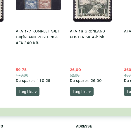
AFA 1-7 KOMPLET SÆT
AFA 1a GRØNLAND
AFA
GRØNLAND POSTFRISK
POSTFRISK 4-blok
AFA 340 KR.
59,75
26,00
360
170,00
52,00
480
Du sparer:
110,25
Du sparer:
26,00
Du 
Læg i kurv
Læg i kurv
Læ
TO
ADRESSE