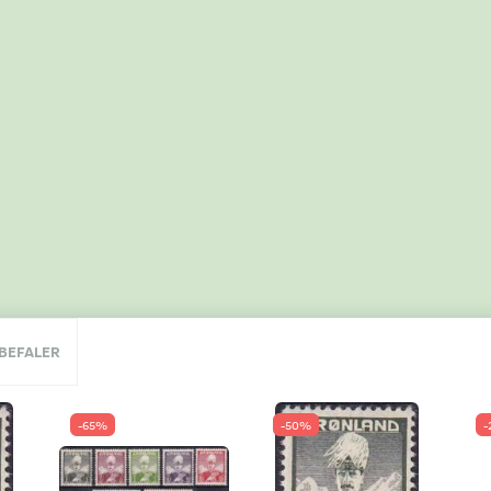
NBEFALER
-65%
-50%
-