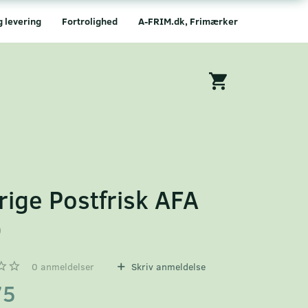
g levering
Fortrolighed
A-FRIM.dk, Frimærker
rige Postfrisk AFA
0
0
anmeldelser
Skriv anmeldelse
75