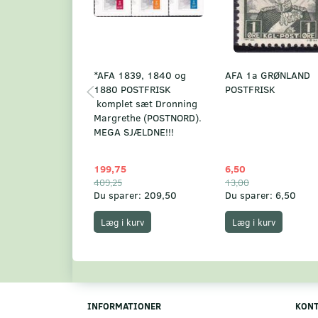
*AFA 1839, 1840 og
AFA 1a GRØNLAND
1880 POSTFRISK
POSTFRISK
komplet sæt Dronning
Margrethe (POSTNORD).
MEGA SJÆLDNE!!!
199,75
6,50
409,25
13,00
Du sparer:
209,50
Du sparer:
6,50
Læg i kurv
Læg i kurv
INFORMATIONER
KON