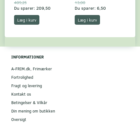
409,25
13,00
17
Du sparer:
209,50
Du sparer:
6,50
Du
Læg i kurv
Læg i kurv
INFORMATIONER
A-FRIM.dk, Frimærker
Fortrolighed
Fragt og levering
Kontakt os
Betingelser & Vilkår
Din mening om butikken
Oversigt