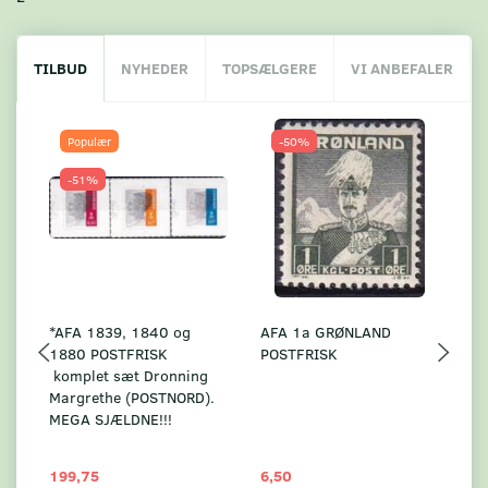
TILBUD
NYHEDER
TOPSÆLGERE
VI ANBEFALER
Populær
-50%
-51%
*AFA 1839, 1840 og
AFA 1a GRØNLAND
A
1880 POSTFRISK
POSTFRISK
G
komplet sæt Dronning
AF
Margrethe (POSTNORD).
MEGA SJÆLDNE!!!
199,75
6,50
59