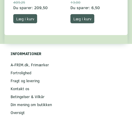
409,25
13,00
17
Du sparer:
209,50
Du sparer:
6,50
Du
Læg i kurv
Læg i kurv
INFORMATIONER
A-FRIM.dk, Frimærker
Fortrolighed
Fragt og levering
Kontakt os
Betingelser & Vilkår
Din mening om butikken
Oversigt