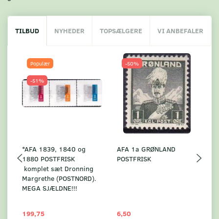
TILBUD
NYHEDER
TOPSÆLGERE
VI ANBEFALER
Populær
-50%
-51%
*AFA 1839, 1840 og
AFA 1a GRØNLAND
A
1880 POSTFRISK
POSTFRISK
G
komplet sæt Dronning
AF
Margrethe (POSTNORD).
MEGA SJÆLDNE!!!
199,75
6,50
59