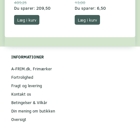
409,25
13,00
17
Du sparer:
209,50
Du sparer:
6,50
Du
Læg i kurv
Læg i kurv
INFORMATIONER
A-FRIM.dk, Frimærker
Fortrolighed
Fragt og levering
Kontakt os
Betingelser & Vilkår
Din mening om butikken
Oversigt