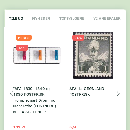
TILBUD
NYHEDER
TOPSÆLGERE
VI ANBEFALER
Populær
-50%
-51%
*AFA 1839, 1840 og
AFA 1a GRØNLAND
A
1880 POSTFRISK
POSTFRISK
G
komplet sæt Dronning
AF
Margrethe (POSTNORD).
MEGA SJÆLDNE!!!
199,75
6,50
59