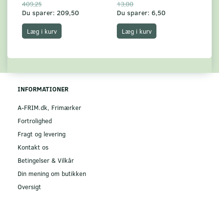
409,25
13,00
17
Du sparer:
209,50
Du sparer:
6,50
Du
Læg i kurv
Læg i kurv
INFORMATIONER
A-FRIM.dk, Frimærker
Fortrolighed
Fragt og levering
Kontakt os
Betingelser & Vilkår
Din mening om butikken
Oversigt