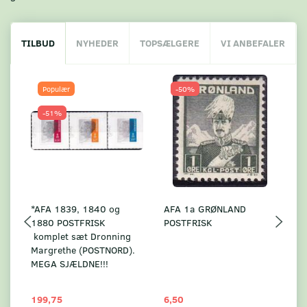
TILBUD
NYHEDER
TOPSÆLGERE
VI ANBEFALER
Populær
-50%
-51%
*AFA 1839, 1840 og
AFA 1a GRØNLAND
A
1880 POSTFRISK
POSTFRISK
G
komplet sæt Dronning
AF
Margrethe (POSTNORD).
MEGA SJÆLDNE!!!
199,75
6,50
59