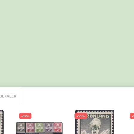
NBEFALER
-65%
-50%
-