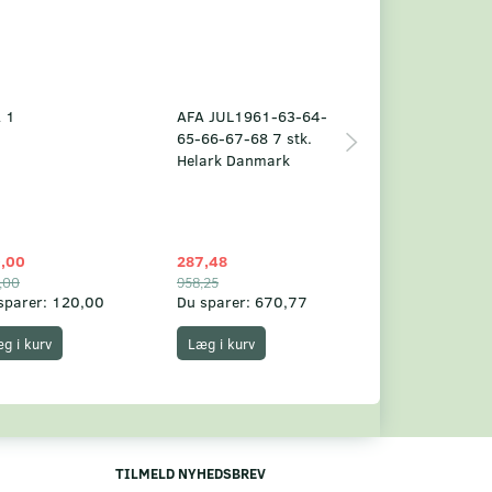
 1
AFA JUL1961-63-64-
Grønland årsm
65-66-67-68 7 stk.
2025
Helark Danmark
,00
287,48
1.049,75
,00
958,25
1.360,00
sparer:
120,00
Du sparer:
670,77
Du sparer:
310,
g i kurv
Læg i kurv
Læg i kurv
TILMELD NYHEDSBREV