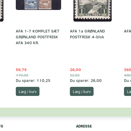
AFA 1-7 KOMPLET SÆT
AFA 1a GRØNLAND
AFA
GRØNLAND POSTFRISK
POSTFRISK 4-blok
AFA 340 KR.
59,75
26,00
360
170,00
52,00
480
Du sparer:
110,25
Du sparer:
26,00
Du 
Læg i kurv
Læg i kurv
Læ
TO
ADRESSE