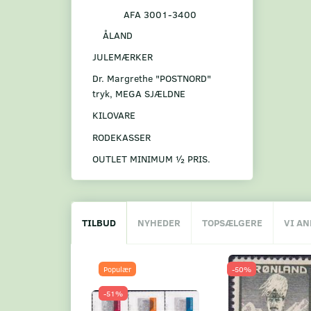
AFA 3001-3400
ÅLAND
JULEMÆRKER
Dr. Margrethe "POSTNORD"
tryk, MEGA SJÆLDNE
KILOVARE
RODEKASSER
OUTLET MINIMUM ½ PRIS.
TILBUD
NYHEDER
TOPSÆLGERE
VI A
Populær
-50%
-51%