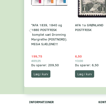
*AFA 1839, 1840 og
AFA 1a GRØNLAND
1880 POSTFRISK
POSTFRISK
komplet sæt Dronning
Margrethe (POSTNORD).
MEGA SJÆLDNE!!!
199,75
6,50
409,25
13,00
Du sparer:
209,50
Du sparer:
6,50
Læg i kurv
Læg i kurv
INFORMATIONER
KON