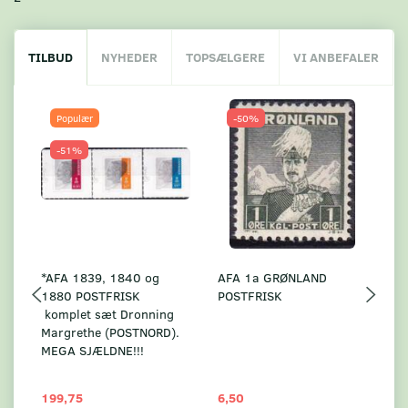
TILBUD
NYHEDER
TOPSÆLGERE
VI ANBEFALER
Populær
-50%
-51%
*AFA 1839, 1840 og
AFA 1a GRØNLAND
A
1880 POSTFRISK
POSTFRISK
G
komplet sæt Dronning
AF
Margrethe (POSTNORD).
MEGA SJÆLDNE!!!
199,75
6,50
59