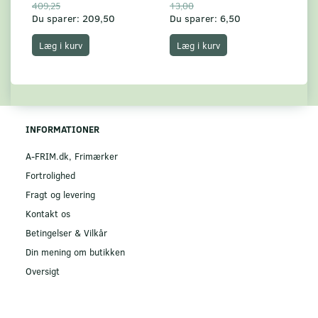
409,25
13,00
17
Du sparer:
209,50
Du sparer:
6,50
Du
Læg i kurv
Læg i kurv
INFORMATIONER
A-FRIM.dk, Frimærker
Fortrolighed
Fragt og levering
Kontakt os
Betingelser & Vilkår
Din mening om butikken
Oversigt