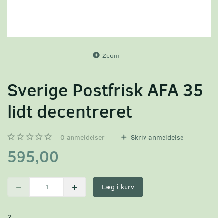
Zoom
Sverige Postfrisk AFA 35
lidt decentreret
0
anmeldelser
Skriv anmeldelse
595,00
Læg i kurv
2