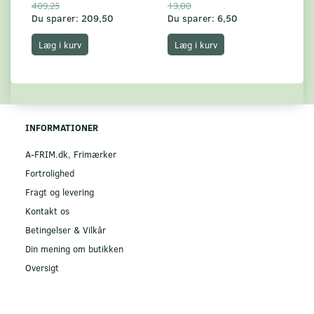
409,25
13,00
17
Du sparer:
209,50
Du sparer:
6,50
Du
Læg i kurv
Læg i kurv
INFORMATIONER
A-FRIM.dk, Frimærker
Fortrolighed
Fragt og levering
Kontakt os
Betingelser & Vilkår
Din mening om butikken
Oversigt