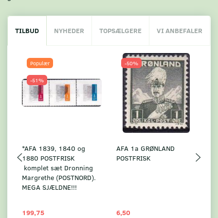
TILBUD
NYHEDER
TOPSÆLGERE
VI ANBEFALER
Populær
-50%
-51%
*AFA 1839, 1840 og
AFA 1a GRØNLAND
A
1880 POSTFRISK
POSTFRISK
G
komplet sæt Dronning
AF
Margrethe (POSTNORD).
MEGA SJÆLDNE!!!
199,75
6,50
59