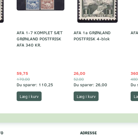
AFA 1-7 KOMPLET SÆT
AFA 1a GRØNLAND
AFA
GRØNLAND POSTFRISK
POSTFRISK 4-blok
AFA 340 KR.
59,75
26,00
360
170,00
52,00
480
Du sparer:
110,25
Du sparer:
26,00
Du 
Læg i kurv
Læg i kurv
Læ
TO
ADRESSE