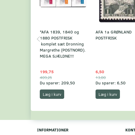
*AFA 1839, 1840 og
AFA 1a GRØNLAND
1880 POSTFRISK
POSTFRISK
komplet sæt Dronning
Margrethe (POSTNORD).
MEGA SJÆLDNE!!!
199,75
6,50
409,25
13,00
Du sparer:
209,50
Du sparer:
6,50
Læg i kurv
Læg i kurv
INFORMATIONER
KON