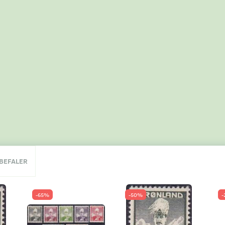
NBEFALER
-65%
-50%
-