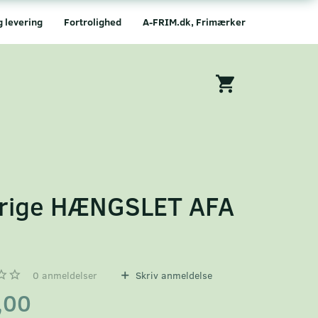
g levering
Fortrolighed
A-FRIM.dk, Frimærker
rige HÆNGSLET AFA
0
anmeldelser
Skriv anmeldelse
,00