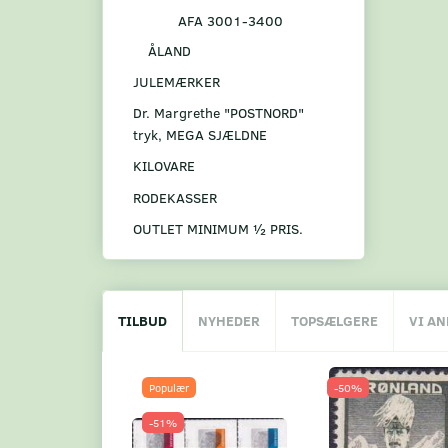
AFA 3001-3400
ÅLAND
JULEMÆRKER
Dr. Margrethe "POSTNORD"
tryk, MEGA SJÆLDNE
KILOVARE
RODEKASSER
OUTLET MINIMUM ½ PRIS.
TILBUD
NYHEDER
TOPSÆLGERE
VI A
Populær
-50%
-51%