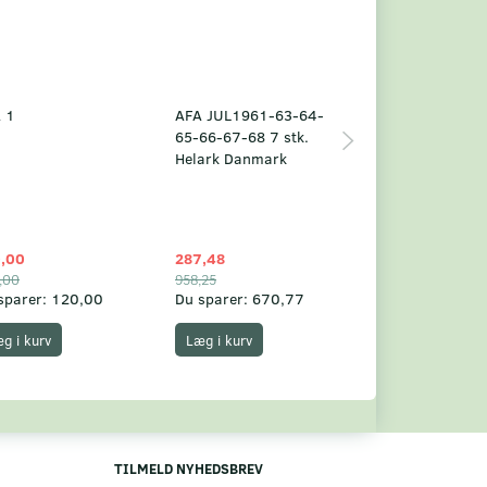
 1
AFA JUL1961-63-64-
Grønland årsm
65-66-67-68 7 stk.
2025
Helark Danmark
,00
287,48
1.049,75
,00
958,25
1.360,00
sparer:
120,00
Du sparer:
670,77
Du sparer:
310,
g i kurv
Læg i kurv
Læg i kurv
TILMELD NYHEDSBREV