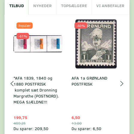
TILBUD
NYHEDER
TOPSÆLGERE
VI ANBEFALER
Populær
-50%
-51%
*AFA 1839, 1840 og
AFA 1a GRØNLAND
A
1880 POSTFRISK
POSTFRISK
G
komplet sæt Dronning
AF
Margrethe (POSTNORD).
MEGA SJÆLDNE!!!
199,75
6,50
59
409,25
13,00
17
Du sparer:
209,50
Du sparer:
6,50
Du