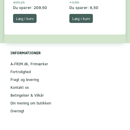
409,25
13,00
17
Du sparer:
209,50
Du sparer:
6,50
Du
Læg i kurv
Læg i kurv
INFORMATIONER
A-FRIM.dk, Frimærker
Fortrolighed
Fragt og levering
Kontakt os
Betingelser & Vilkår
Din mening om butikken
Oversigt