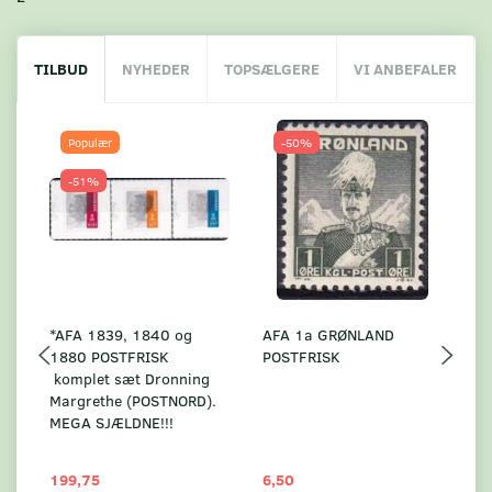
TILBUD
NYHEDER
TOPSÆLGERE
VI ANBEFALER
Populær
-50%
-51%
*AFA 1839, 1840 og
AFA 1a GRØNLAND
A
1880 POSTFRISK
POSTFRISK
G
komplet sæt Dronning
AF
Margrethe (POSTNORD).
MEGA SJÆLDNE!!!
199,75
6,50
59