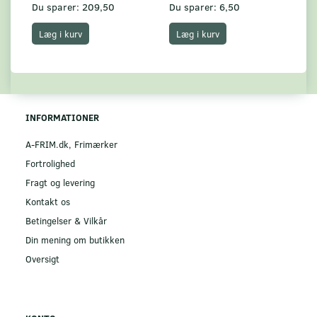
Du sparer:
209,50
Du sparer:
6,50
Du
Læg i kurv
Læg i kurv
INFORMATIONER
A-FRIM.dk, Frimærker
Fortrolighed
Fragt og levering
Kontakt os
Betingelser & Vilkår
Din mening om butikken
Oversigt